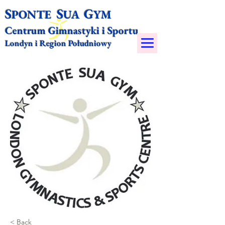
S
S
G
PONTE
UA
YM​
Centrum Gimnastyki i Sportu
Londyn i Region Południowy
< Back