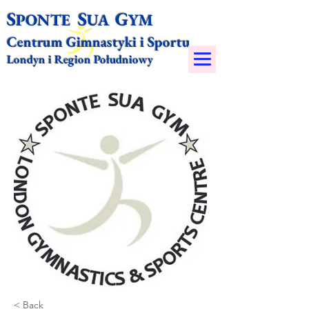
S
S
G
PONTE
UA
YM​
Centrum Gimnastyki i Sportu
Londyn i Region Południowy
< Back