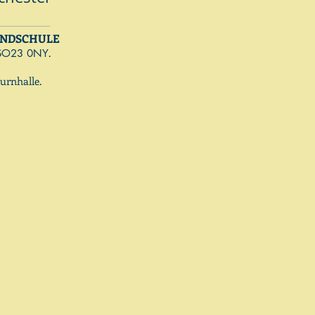
UNDSCHULE
.
SO23 0NY
urnhalle
.