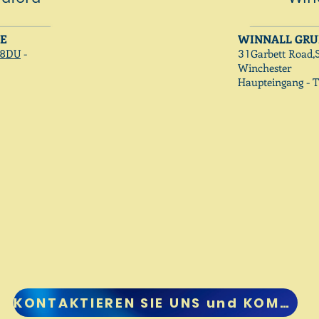
GE
WINNALL GR
DU
-
Garbett Road,
 8
31
Winchester
Haupteingang - T
KONTAKTIEREN SIE UNS und KOMMEN SIE HEUTE ZU UNS