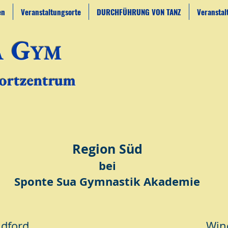
en
Veranstaltungsorte
DURCHFÜHRUNG VON TANZ
Veransta
G
A
YM​
ortzentrum
Region Süd
bei
Sponte Sua Gymnastik Akademie
ldford
Win