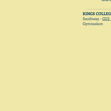
KINGS COLLE
Southway -
GU
2
Gymnasium