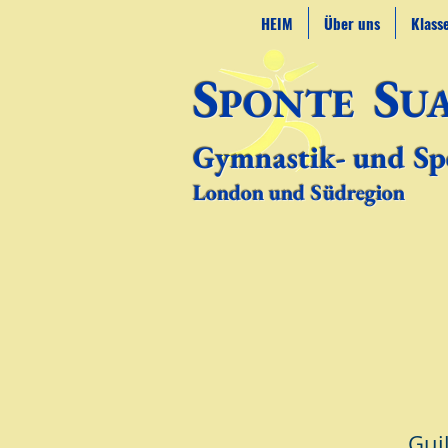
HEIM
Über uns
Klass
S
S
PONTE
U
Gymnastik- und Sp
London und Südregion
Gui