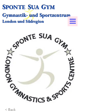
S
S
G
PONTE
UA
YM​
Gymnastik- und Sportzentrum
London und Südregion
< Back