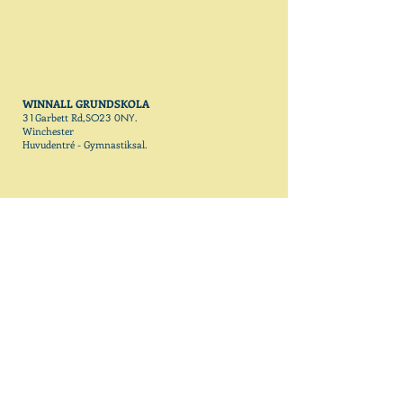
WINNALL GRUNDSKOLA
31
Garbett Rd,
SO23 0NY
.
Winchester
Huvudentré - Gymnastiksal
.
KONTAKTA OSS och GÅ MED OSS IDAG
Sponte Sua Ltd.
E-post:
info@spontesuagym.com
info@performingdance.com
www.ssgymnasticsacademy.com
www.spontesuagym.com
www.performingdance.co.uk
www.westminstergymnasticsclub.com
www.wimbledongymnasticscentre.com