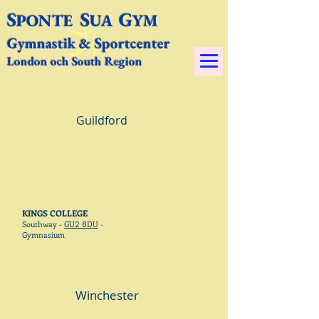
S
S
G
PONTE
UA
YM​
Gymnastik & Sportcenter
London och South Region
Guildford
KINGS COLLEGE
Southway -
GU
2 8
DU
-
Gymnasium
Winchester