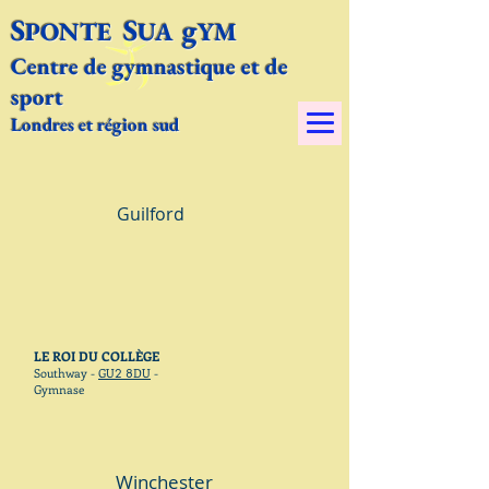
S
S
g
PONTE
UA
YM​
Centre de gymnastique et de
sport
Londres et région sud
Guilford
LE ROI DU COLLÈGE
Southway -
GU
2 8
DU
-
Gymnase
Winchester