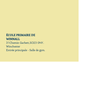
ÉCOLE PRIMAIRE DE
WINNALL
31
Chemin Garbett,
SO23 0NY
.
Winchester
Entrée principale - Salle de gym
.
CONTACTEZ-NOUS et REJOIGNEZ-NOUS AUJOURD'HUI
Sponté Sua Ltd.
E-mail:
info@spontesuagym.com
info@performingdance.com
www.ssgymnasticsacademy.com
www.spontesuagym.com
www.performingdance.co.uk