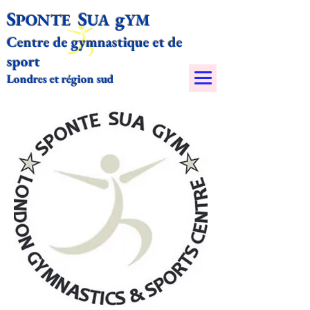
S
S
g
PONTE
UA
YM​
Centre de gymnastique et de
sport
Londres et région sud