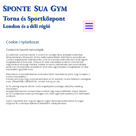
S
S
G
PONTE
UA
YM​
Torna és Sportközpont
London és a déli régió
Cookie-i nyilatkozat
Cookie-k és hasonló technológiák
Ez a weboldal cookie-kat használ. A cookie-k kis szöveges fájlok, amelyeket a webhelyek
felhasználhatnak a felhasználói élmény hatékonyabbá tételére. Webhelyünk automatikusan
„Cookie-k engedélyezése” beállításra kerül, mivel ez biztosítja a weboldalunkon kínált legjobb
szolgáltatásokat és funkciókat. Oldalunk Ön általi használatára vonatkozó információkat
megoszthatunk közösségi médiával, hirdetési és elemző partnereinkkel, akik kombinálhatják
azokat más információkkal, amelyeket Ön ad át nekik, vagy amelyeket a szolgáltatásaik Ön általi
használatából gyűjtöttek össze.
Weboldalunk cookie-beállításainak módosítása nélküli használata azt jelenti, hogy hozzájárul a
cookie-k használatához.
A törvény kimondja, hogy cookie-kat tárolhatunk az Ön eszközén, ha azok feltétlenül szükségesek
a site. 5-5fbad5cf58d_5-6fb9b0315-8c. minden más típusú süti.
Az Ön jelenlegi állapota: Minden cookie engedélyezése (szükséges, statisztika, marketing,
besorolatlan)
Hozzájárulását bármikor visszavonhatja e-mailben vagy a kapcsolatfelvételi űrlapon keresztül.
Az Ön hozzájárulása a
www.spontesuagym.com
,
www.ssgymnasticsacademy.com
webhelyekre
vonatkozik
Tudjon meg többet arról, hogy kik vagyunk, hogyan léphet kapcsolatba velünk, és hogyan
dolgozzuk fel a személyes adatokat az adatvédelmi szabályzatunkban.