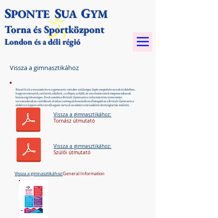
S
S
G
PONTE
UA
YM​
Torna és Sportközpont
London és a déli régió
Vissza a gimnasztikához
Készülünk a visszatérésre a gymnastic
minden szükséges lépés megtétele annak érdekében,
hogy tornászaink, szüleink, edzőink_cc781905-5cf58d_és munkatársaink megmaradjanak
biztonság lehetséges. Find csatolta a British Gymnastics
információ
és útmutatást
tornászoknak és szülőknek. A teljes szöveg elolvasásához ellátogathat a British Gymnastics
oldalra is
Lépjen előre terv
(hogyan tartsuk az edzést a társadalmi távolságtartás mellett).
Vissza a gimnasztikához:
Tornász útmutató
Vissza a gimnasztikához:
Szülői útmutató
Vissza a gimnasztikához:
General Information