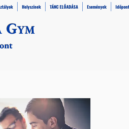
sztályok
Helyszínek
TÁNC ELŐADÁSA
Események
Időpon
G
A
YM​
pont