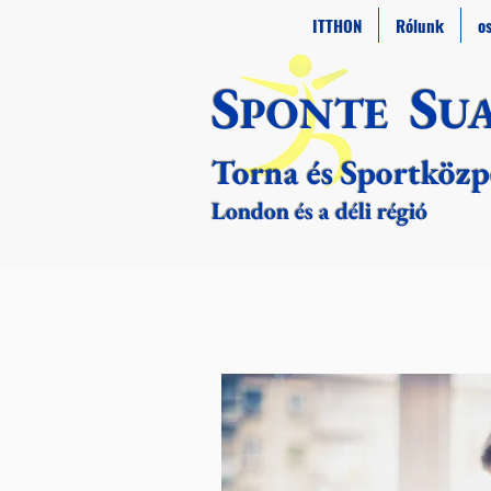
ITTHON
Rólunk
o
S
S
PONTE
U
Torna és Sportköz
London és a déli régió