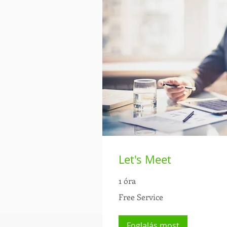
Let's Meet
1 óra
Free
Free Service
Service
Foglalás most