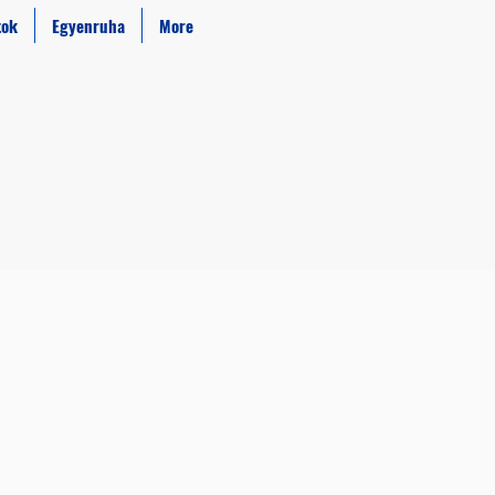
tok
Egyenruha
More