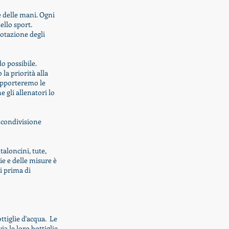
 delle mani. Ogni
ello sport.
rotazione degli
o possibile.
la priorità alla
/supporteremo
le
The
gli allenatori lo
a condivisione
aloncini, tute,
e e delle misure è
i prima di
ttiglie d'acqua. Le
a le loro bottiglie