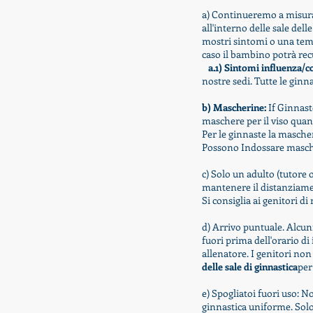
a) Continueremo a misurar
all'interno delle sale del
mostri sintomi o una tem
caso il bambino potrà rec
a.1) Sintomi influenza/c
nostre sedi. Tutte le gin
b) Mascherine:
If Ginnast
maschere per il viso quand
Per le ginnaste la masche
Possono
Indossare
masche
c) Solo un adulto (tutore o
mantenere il distanziament
Si consiglia ai genitori di
d) Arrivo puntuale. Alcun
fuori prima dell'orario di 
allenatore. I genitori no
delle sale di ginnastica
per
e) Spogliatoi fuori uso: N
ginnastica
uniforme
. Sol