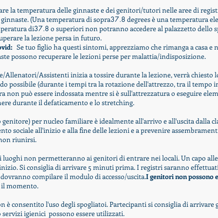
e la temperatura delle ginnaste e dei genitori/tutori nelle aree di regis
le ginnaste. (Una temperatura di sopra
37.8
degrees è una temperatura el
peratura di
37.8
o superiori non potranno accedere al palazzetto dello s
uperare la lezione persa in futuro.
ovid:
Se tuo figlio ha questi sintomi, apprezziamo che rimanga a casa e n
naste possono recuperare le lezioni perse per malattia/indisposizione.
e/Allenatori/
Assistenti
inizia a tossire durante la lezione, verrà chiesto 
o possibile (durante i tempi tra la rotazione dell'attrezzo, tra il tempo in
ra non può essere indossata mentre si è sull'attrezzatura o eseguire elem
re durante il defaticamento e lo stretching.
 genitore) per nucleo familiare è idealmente all'arrivo e all'uscita dalla cl
o sociale all'inizio e alla fine delle lezioni e a prevenire assembramenti
 non riunirsi.
i luoghi non permetteranno ai genitori di entrare nei locali. Un capo all
inizio. Si consiglia di arrivare 5 minuti prima. I registri saranno effettuat
n dovranno compilare il modulo di accesso/uscita.
I genitori non possono 
 il momento.
on è consentito l'uso degli spogliatoi
.
Partecipanti
si consiglia di arrivare g
o
servizi igienici
possono essere utilizzati.