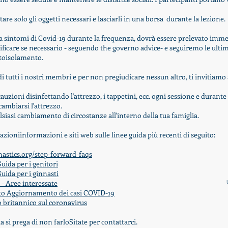
are solo gli oggetti necessari e lasciarli in una borsa
durante la lezione.
a sintomi di Covid-19 durante la frequenza, dovrà essere prelevato imm
tificare se necessario - seguendo the
governo
advice- e seguiremo le ultim
toisolamento.
di tutti i nostri membri e per non pregiudicare nessun altro, ti invitiamo 
oni disinfettando l'attrezzo, i tappetini, ecc. ogni sessione e durante
cambiarsi l'attrezzo.
siasi cambiamento di circostanze all'interno della tua famiglia.
mazioni
informazioni e siti web sulle linee guida più recenti di seguito:
astics.org/step-forward-faqs
Guida per i genitori
Guida per i ginnasti
- Aree interessate
ito Aggiornamento dei casi COVID-19
 britannico sul coronavirus
ta si prega di non farlo
Sitate per contattarci.