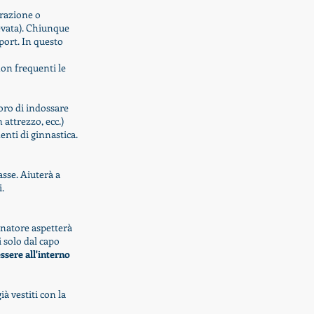
trazione o
evata). Chiunque
port. In questo
on frequenti le
loro di indossare
 attrezzo, ecc.)
enti di ginnastica.
asse. Aiuterà a
.
enatore aspetterà
i solo dal capo
essere
all'interno
ià vestiti con la