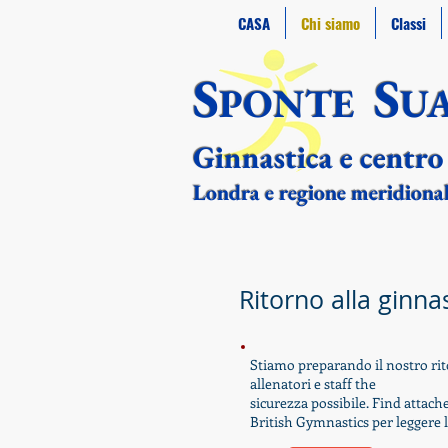
CASA
Chi siamo
Classi
S
S
PONTE
U
Ginnastica e centro
Londra e regione meridiona
Ritorno alla ginna
Stiamo preparando il nostro rit
allenatori e staff the
sicurezza possibile. Find attac
British Gymnastics per leggere l