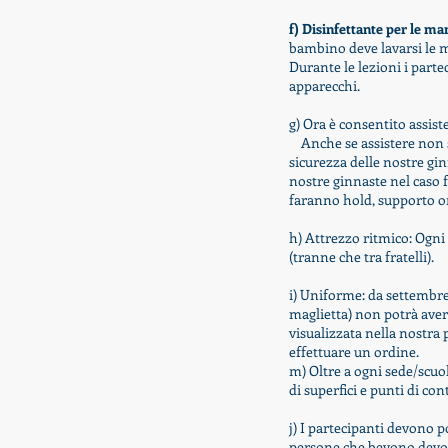
f) Disinfettante per le man
bambino deve lavarsi le m
Durante le lezioni i parte
apparecchi.
g) Ora è consentito assis
Anche se assistere non
sicurezza delle nostre g
nostre ginnaste nel caso 
faranno
hold, supporto 
h) Attrezzo ritmico: Ogni
(tranne che tra fratelli).
i) Uniforme: da settembre
maglietta) non potrà aver
visualizzata nella nostra
effettuare un ordine.
m) Oltre a ogni sede/scuol
di superfici e punti di cont
j) I partecipanti devono p
persone che bevono devono