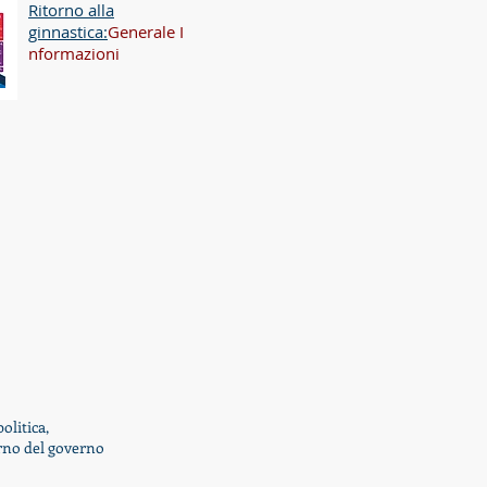
Ritorno alla
ginnastica:
Generale I
nformazioni
olitica,
erno del governo