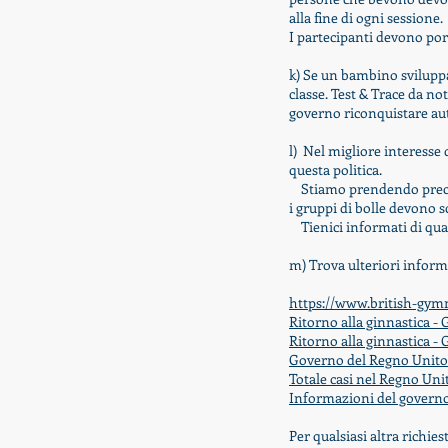
alla fine di ogni sessione.
I partecipanti devono port
k) Se un bambino svilupp
classe. Test & Trace da no
governo
riconquistare
au
l) Nel migliore interesse 
questa politica.
Stiamo prendendo precauzi
i gruppi di bolle devono s
Tienici informati di qual
m) Trova ulteriori infor
https://www.british-gymn
Ritorno alla ginnastica - 
Ritorno alla ginnastica - 
Governo del Regno Unito 
Totale casi nel Regno Un
Informazioni del governo
Per qualsiasi altra richies