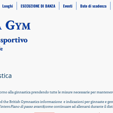
Luoghi
ESECUZIONE DI DANZA
Eventi
Date di scadenza
G
A
YM​
 sportivo
le
stica
orno alla ginnastica
prendendo tutte le misure necessarie per mantenere i
hed the British Gymnastics
informazione
e indicazioni per ginnaste e geni
'intero
Piano di passo avanti
(come continuare ad allenarsi durante il dis