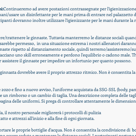
i:
Continueremo ad avere postazioni contrassegnate per l'igienizzazione
ani/usare un disinfettante per le mani prima di entrare nel palazzetto d
cipanti dovranno inoltre utilizzare l'igienizzante per le mani durante la 
tere/trattenere le ginnaste. Tuttavia manterremo le distanze sociali quand
 sarebbe
permesso,
in una situazione estrema i nostri allenatori daranno 
innaste rispetto al distanziamento sociale, quindi terremo/assisteremo
facciano uno skill
erroneamente
e perdono l'equilibrio o cadono male. 
or
assistere
il
ginnaste
per
impedire
un infortunio per quanto possono.
 ginnasta dovrebbe avere il proprio attrezzo ritmico. Non è consentita l
 2020 e fino a nuovo avviso, l'uniforme acquistata da SSG-SSL (body, pant
e un rimborso o un cambio di taglia. Una descrizione completa delle tagli
 pagina delle uniformi. Si prega di controllare attentamente le dimension
a, il nostro personale migliorerà i protocolli di pulizia
atto e attrezzi all'inizio e alla fine di ogni giornata.
ortare le proprie bottiglie d'acqua. Non è consentita la condivisione di bo
 essere sedute e mantenere le distanze sociali. I partecipanti portano vi